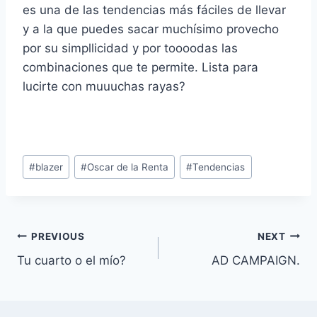
es una de las tendencias más fáciles de llevar
y a la que puedes sacar muchísimo provecho
por su simpllicidad y por toooodas las
combinaciones que te permite. Lista para
lucirte con muuuchas rayas?
Post
#
blazer
#
Oscar de la Renta
#
Tendencias
Tags:
Navegación
PREVIOUS
NEXT
Tu cuarto o el mío?
AD CAMPAIGN.
de
entradas