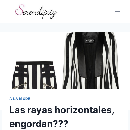
Skip
to
content
A LA MODE
Las rayas horizontales,
engordan???