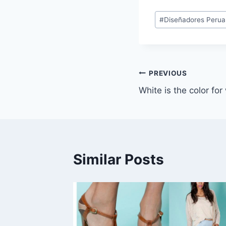
Post
#
Diseñadores Peru
Tags:
Navegación
PREVIOUS
White is the color for
de
entradas
Similar Posts
ok: Más
s!!!