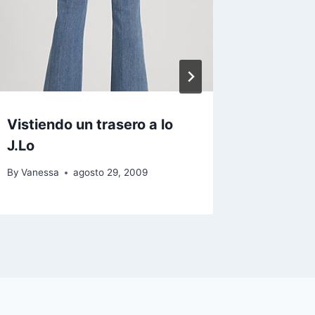
Vistiendo un trasero a lo
Olivia 
J.Lo
By
Vaness
By
Vanessa
agosto 29, 2009