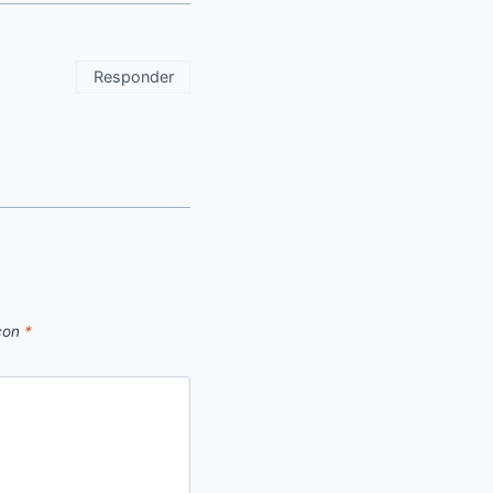
Responder
 con
*