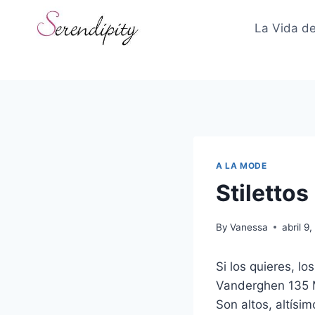
Skip
to
La Vida de
content
A LA MODE
Stilettos
By
Vanessa
abril 9
Si los quieres, l
Vanderghen 135 M
Son altos, altísi