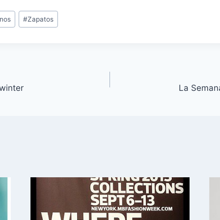
anos
#
Zapatos
 winter
La Semana