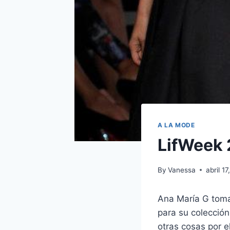
A LA MODE
LifWeek 
By
Vanessa
abril 1
Ana María G toma
para su colección
otras cosas por e