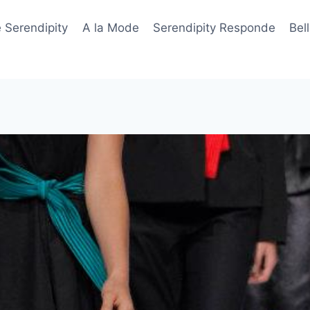
 Serendipity
A la Mode
Serendipity Responde
Bel