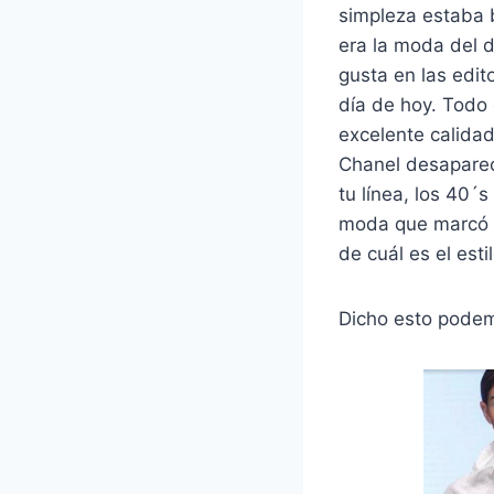
simpleza estaba b
era la moda del d
gusta en las edit
día de hoy. Todo
excelente calida
Chanel desaparec
tu línea, los 40´
moda que marcó u
de cuál es el est
Dicho esto podem