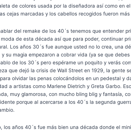
paleta de colores usada por la diseñadora así como en el 
as cejas marcadas y los cabellos recogidos fueron más 
l hablar del remake de los 40´s tenemos que entender p
 moda de esta década así que para poder, continuar pri
ral. Los años 30´s fue aunque usted no lo crea, una 
y su magia empezaron a cobrar vida (ya se que debes
hablo de los 30´s pero espérame un poquito y verás co
eza que dejó la crisis de Wall Street en 1929, la gente s
s para olvidar las penas colocándolos en un pedestal y d
dad a artistas como Marlene Dietrich y Greta Garbo. Es
a, muy glamorosa, con mucho bling blig y fantasía, co
idente porque al acercarse a los 40´s la segunda guerr
ambio.
o, los años 40´s fue más bien una década donde el min