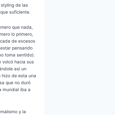
styling de las
que suficiente.
rimero que nada,
mero lo primero,
década de excesos
 estar pensando
mo toma sentido).
e volcó hacia sus
ándole así un
o hizo de esta una
sa que no duró
a mundial iba a
imalismo y la