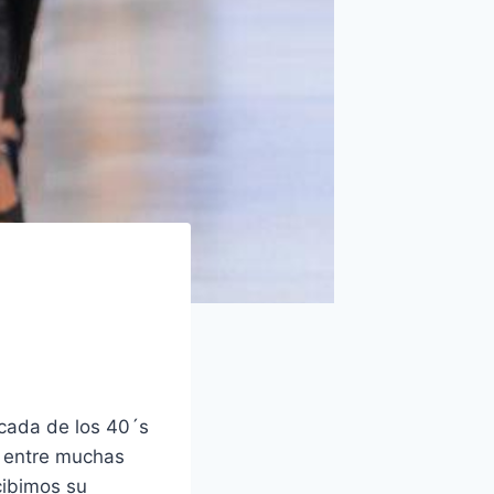
écada de los 40´s
o entre muchas
cibimos su