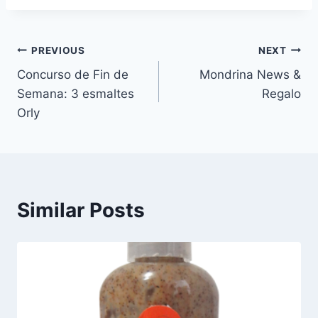
Navegación
PREVIOUS
NEXT
Concurso de Fin de
Mondrina News &
de
Semana: 3 esmaltes
Regalo
entradas
Orly
Similar Posts