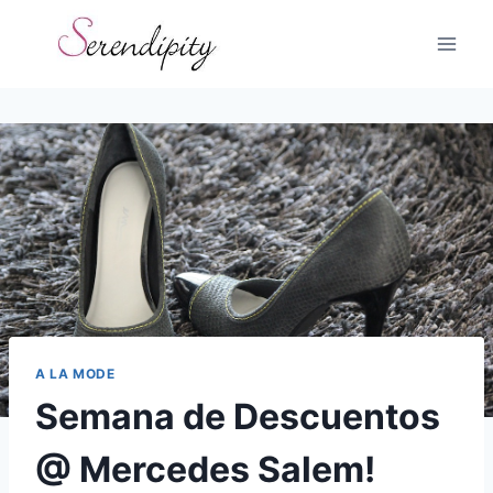
Skip
to
content
A LA MODE
Semana de Descuentos
@ Mercedes Salem!