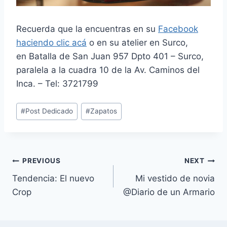
Recuerda que la encuentras en su
Facebook
haciendo clic acá
o en su atelier en Surco,
en Batalla de San Juan 957 Dpto 401 – Surco,
paralela a la cuadra 10 de la Av. Caminos del
Inca. – Tel: 3721799
Post
#
Post Dedicado
#
Zapatos
Tags:
Navegación
PREVIOUS
NEXT
Tendencia: El nuevo
Mi vestido de novia
de
Crop
@Diario de un Armario
entradas