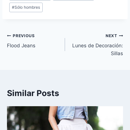
Tags:
#
Sólo hombres
Navegación
PREVIOUS
NEXT
Flood Jeans
Lunes de Decoración:
de
Sillas
entradas
Similar Posts