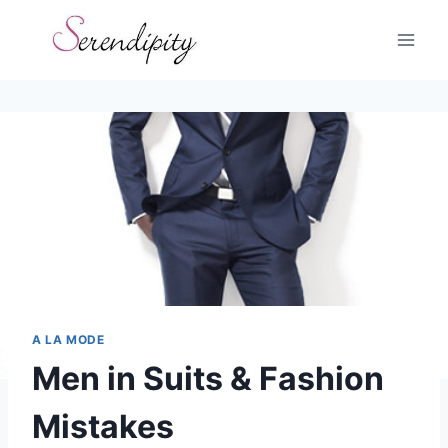
Skip
to
content
A LA MODE
Men in Suits & Fashion
Mistakes