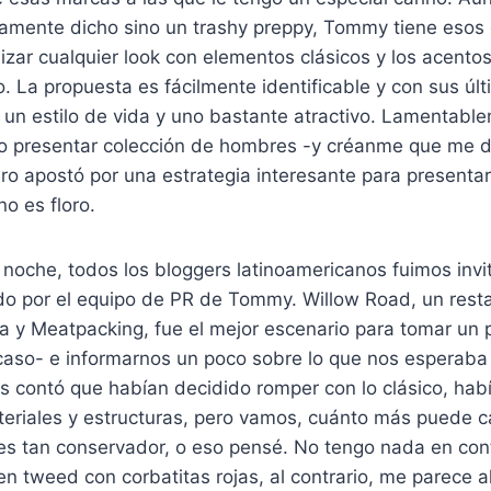
iamente dicho sino un trashy preppy, Tommy tiene esos
lizar cualquier look con elementos clásicos y los acento
jo. La propuesta es fácilmente identificable y con sus 
 un estilo de vida y uno bastante atractivo. Lamentabl
o presentar colección de hombres -y créanme que me 
ro apostó por una estrategia interesante para presenta
o es floro.
 noche, todos los bloggers latinoamericanos fuimos inv
ado por el equipo de PR de Tommy. Willow Road, un rest
a y Meatpacking, fue el mejor escenario para tomar un p
aso- e informarnos un poco sobre lo que nos esperaba a
os contó que habían decidido romper con lo clásico, ha
eriales y estructuras, pero vamos, cuánto más puede
 es tan conservador, o eso pensé. No tengo nada en con
en tweed con corbatitas rojas, al contrario, me parece 