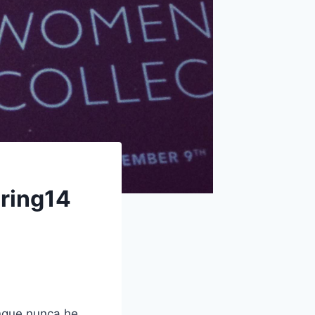
ring14
unque nunca he