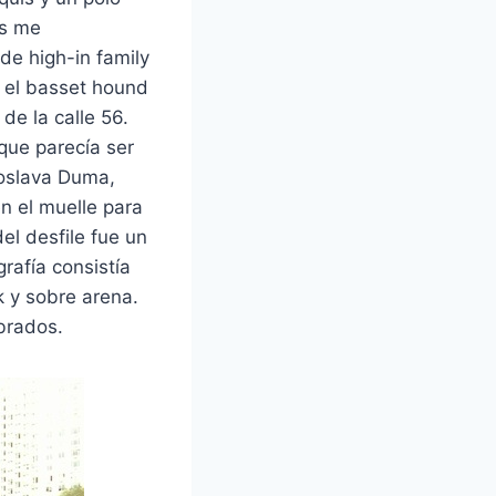
rs me
de high-in family
y el basset hound
de la calle 56.
 que parecía ser
roslava Duma,
n el muelle para
el desfile fue un
rafía consistía
k y sobre arena.
brados.