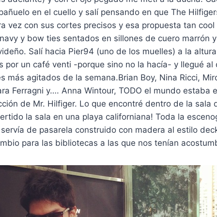
 pañuelo en el cuello y salí pensando en que The Hilfige
a vez con sus cortes precisos y esa propuesta tan cool 
 navy y bow ties sentados en sillones de cuero marrón 
ideño. Salí hacia Pier94 (uno de los muelles) a la altura 
 por un café venti -porque sino no la hacía- y llegué al
es más agitados de la semana.Brian Boy, Nina Ricci, Mi
ara Ferragni y…. Anna Wintour, TODO el mundo estaba e
cción de Mr. Hilfiger. Lo que encontré dentro de la sala d
ertido la sala en una playa californiana! Toda la escenog
servía de pasarela construido con madera al estilo dec
mbio para las bibliotecas a las que nos tenían acostum