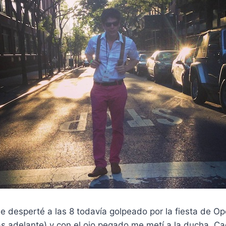
me desperté a las 8 todavía golpeado por la fiesta de 
s adelante) y con el ojo pegado me metí a la ducha. Ca