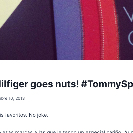
lfiger goes nuts! #TommySp
mbre 10, 2013
s favoritos. No joke.
esas marcas a las que le tengo un especial cariño. A