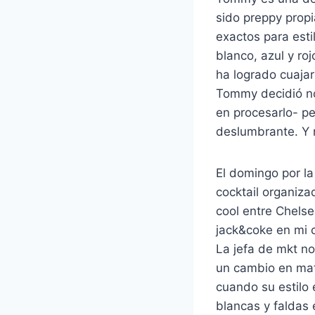
sido preppy prop
exactos para esti
blanco, azul y ro
ha logrado cuajar
Tommy decidió n
en procesarlo- pe
deslumbrante. Y n
El domingo por la
cocktail organiz
cool entre Chelse
jack&coke en mi c
La jefa de mkt n
un cambio en mat
cuando su estilo
blancas y faldas 