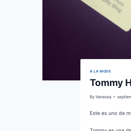
A LA MODE
Tommy Hi
By
Vanessa
septie
Este es uno de mi
Tommy es una de 