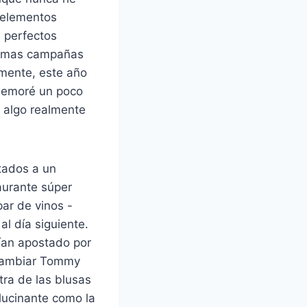
 elementos
s perfectos
últimas campañas
emente, este año
demoré un poco
r algo realmente
itados a un
aurante súper
ar de vinos -
l día siguiente.
bían apostado por
 cambiar Tommy
tra de las blusas
alucinante como la