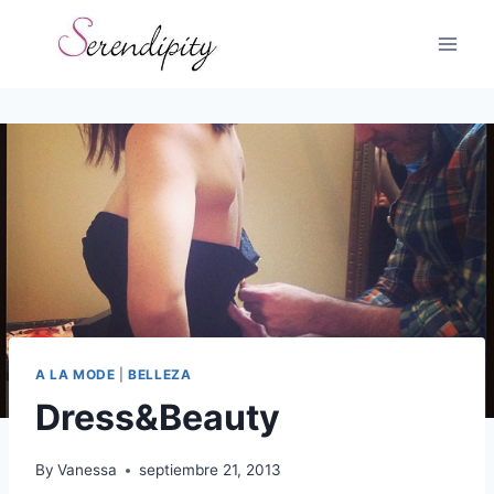
Skip
to
content
A LA MODE
|
BELLEZA
Dress&Beauty
By
Vanessa
septiembre 21, 2013