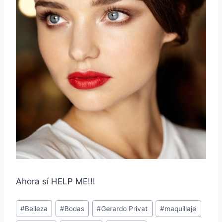
Ahora sí HELP ME!!!
Post
#
Belleza
#
Bodas
#
Gerardo Privat
#
maquillaje
Tags: