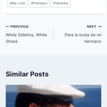
#
My Look
#
Peinados
#
Vestidos
Navegación
PREVIOUS
NEXT
White Stilettos, White
Para la boda de mi
de
Shoes
hermano
entradas
Similar Posts