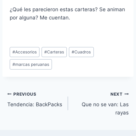
¿Qué les parecieron estas carteras? Se animan
por alguna? Me cuentan.
Post
#
Accesorios
#
Carteras
#
Cuadros
Tags:
#
marcas peruanas
Navegación
PREVIOUS
NEXT
Tendencia: BackPacks
Que no se van: Las
de
rayas
entradas