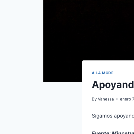
A LA MODE
Apoyando
By
Vanessa
enero 
Sigamos apoyando 
Fuente: Mincetu