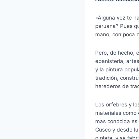
«Alguna vez te ha
peruana? Pues que
mano, con poca o
Pero, de hecho, e
ebanistería, artes
y la pintura popu
tradición, constr
herederos de trad
Los orfebres y lo
materiales como el
mas conocida es 
Cusco y desde lue
o plata, y se fab