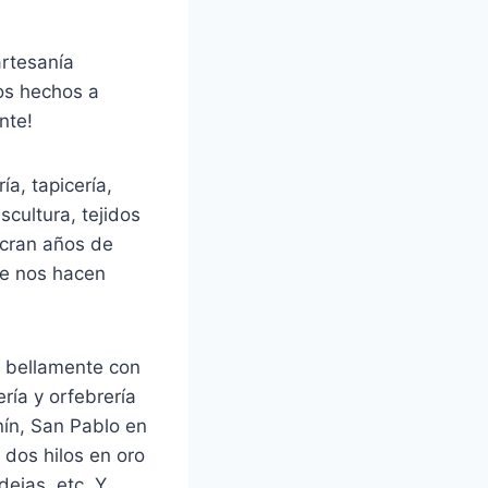
artesanía
os hechos a
nte!
a, tapicería,
scultura, tejidos
ucran años de
ue nos hacen
n bellamente con
ería y orfebrería
ín, San Pablo en
 dos hilos en oro
dejas, etc. Y