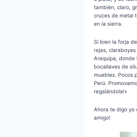
también, claro, g
cruces de metal 
en la sierra.
Si bien la forja d
rejas, claraboyas
Arequipa, donde 
bocallaves de sil
muebles. Pocos p
Perú. Promovamos
regalándola!»
Ahora te digo yo 
amigo!