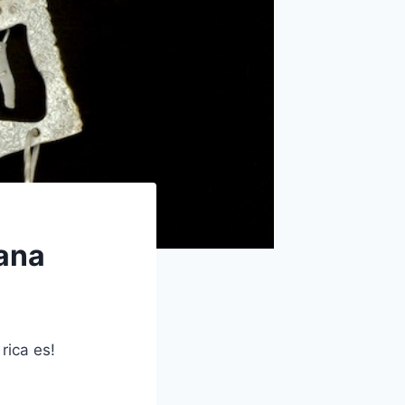
uana
rica es!