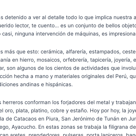
s detenido a ver al detalle todo lo que implica nuestra 
rido lector, te cuento… es un conjunto de bellos objet
 casi, ninguna intervención de máquinas, es impresiona
s más que esto: cerámica, alfarería, estampados, cesterí
anía en hierro, mosaicos, orfebrería, tapicería, joyería, e
lar, son algunos de los cientos de actividades que invol
ucción hecha a mano y materiales originales del Perú, q
iciones andinas e hispánicas.
s herreros conforman los forjadores del metal y trabaja
 oro, plata, platino, cobre y estaño. Hoy por hoy, la joy
la de Catacaos en Piura, San Jerónimo de Tunán en Jun
go, Ayacucho. En estas zonas se trabaja la filigrana de
rican aretes, prendedores, pulseras, porta lapiceros, ban