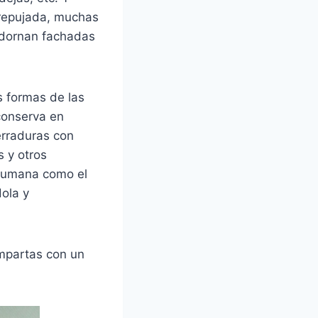
 repujada, muchas
adornan fachadas
as formas de las
conserva en
erraduras con
s y otros
 humana como el
ola y
ompartas con un