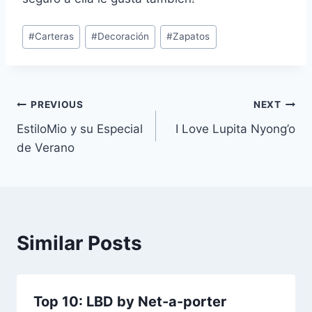
Post
#
Carteras
#
Decoración
#
Zapatos
Tags:
Navegación
PREVIOUS
NEXT
EstiloMio y su Especial
I Love Lupita Nyong’o
de
de Verano
entradas
Similar Posts
Top 10: LBD by Net-a-porter