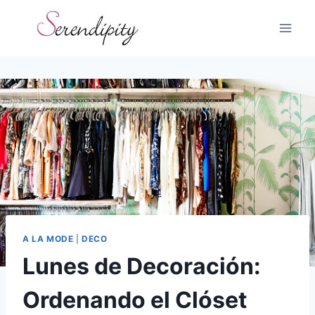
Skip
to
content
A LA MODE
|
DECO
Lunes de Decoración:
Ordenando el Clóset