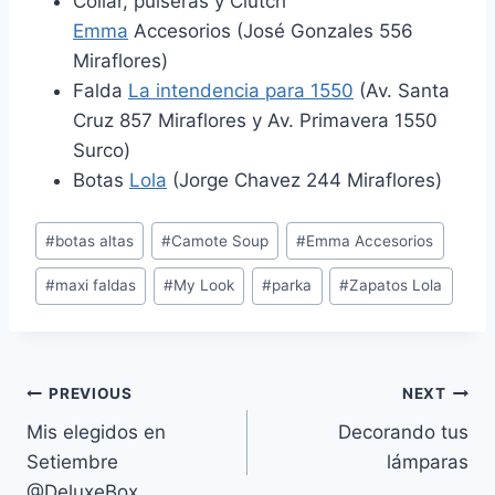
Collar, pulseras y Clutch
Emma
Accesorios (José Gonzales 556
Miraflores)
Falda
La intendencia para 1550
(Av. Santa
Cruz 857 Miraflores y Av. Primavera 1550
Surco)
Botas
Lola
(Jorge Chavez 244 Miraflores)
Post
#
botas altas
#
Camote Soup
#
Emma Accesorios
Tags:
#
maxi faldas
#
My Look
#
parka
#
Zapatos Lola
Navegación
PREVIOUS
NEXT
Mis elegidos en
Decorando tus
de
Setiembre
lámparas
entradas
@DeluxeBox