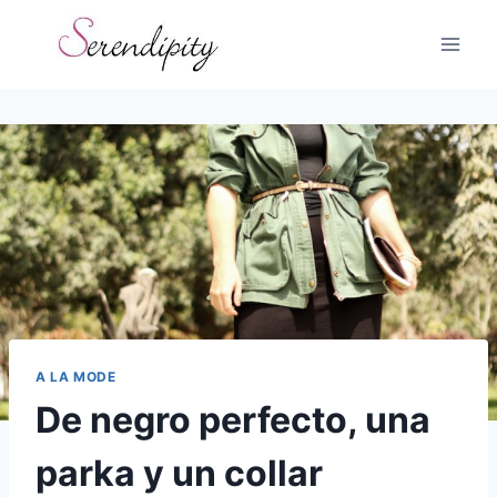
Skip
to
content
A LA MODE
De negro perfecto, una
parka y un collar