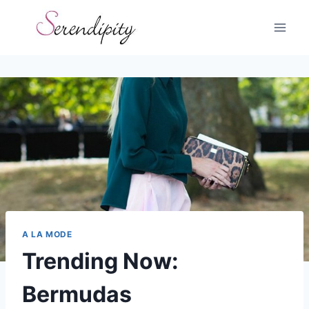
Skip
to
content
A LA MODE
Trending Now:
Bermudas