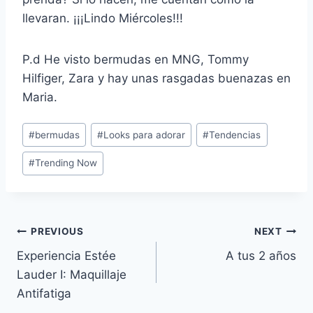
llevaran. ¡¡¡Lindo Miércoles!!!
P.d He visto bermudas en MNG, Tommy
Hilfiger, Zara y hay unas rasgadas buenazas en
Maria.
Post
#
bermudas
#
Looks para adorar
#
Tendencias
Tags:
#
Trending Now
Navegación
PREVIOUS
NEXT
Experiencia Estée
A tus 2 años
de
Lauder I: Maquillaje
entradas
Antifatiga