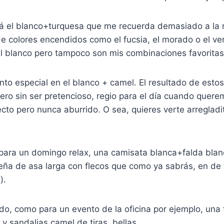
tá el blanco+turquesa que me recuerda demasiado a la r
de colores encendidos como el fucsia, el morado o el v
al blanco pero tampoco son mis combinaciones favoritas
to especial en el blanco + camel. El resultado de esto
pero sin ser pretencioso, regio para el día cuando quer
ecto pero nunca aburrido. O sea, quieres verte arregladi
.
 para un domingo relax, una camisata blanca+falda blan
eña de asa larga con flecos que como ya sabrás, en de
).
o, como para un evento de la oficina por ejemplo, una 
y sandalias camel de tiras, bellas.