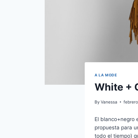
A LA MODE
White + 
By
Vanessa
febrero
El blanco+negro e
propuesta para u
todo el tiempo) q