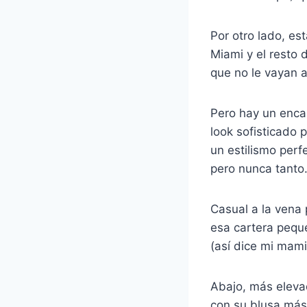
Por otro lado, es
Miami y el resto 
que no le vayan 
Pero hay un encan
look sofisticado 
un estilismo perf
pero nunca tanto
Casual a la vena
esa cartera pequ
(así dice mi mami
Abajo, más elevad
con su blusa más 