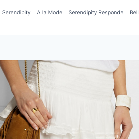
 Serendipity
A la Mode
Serendipity Responde
Bel