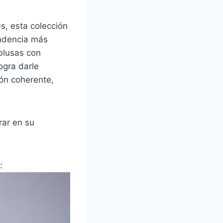
0s, esta colección
endencia más
blusas con
ogra darle
ón coherente,
rar en su
: