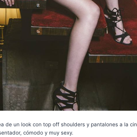
a de un look con top off shoulders y pantalones a la cin
entador, cómodo y muy sexy.