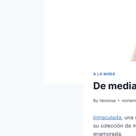
A LA MODE
De media
By
Vanessa
noviem
Inmaculada
, una
su colección de 
enamorada.