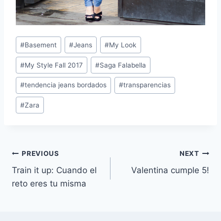
Post
#
Basement
#
Jeans
#
My Look
Tags:
#
My Style Fall 2017
#
Saga Falabella
#
tendencia jeans bordados
#
transparencias
#
Zara
Navegación
PREVIOUS
NEXT
Train it up: Cuando el
Valentina cumple 5!
de
reto eres tu misma
entradas