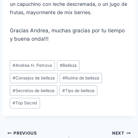
un capuchino con leche descremada, o un jugo de
frutas, mayormente de mix berries.
Gracias Andrea, muchas gracias por tu tiempo
y buena onda!!!
Post
#
Andrea H. Petrova
#
Belleza
Tags:
#
Consejos de belleza
#
Rutina de belleza
#
Secretos de belleza
#
Tips de belleza
#
Top Secret
Navegación
PREVIOUS
NEXT