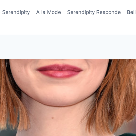
 Serendipity
A la Mode
Serendipity Responde
Bel