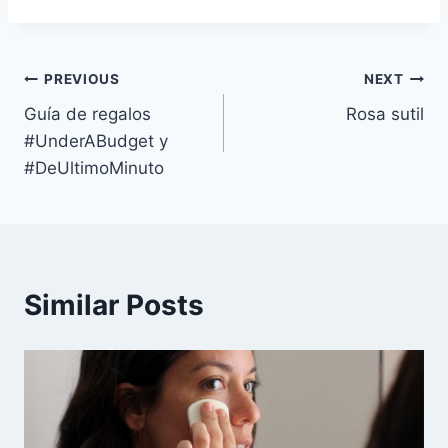
Navegación
PREVIOUS
NEXT
Guía de regalos
Rosa sutil
de
#UnderABudget y
entradas
#DeUltimoMinuto
Similar Posts