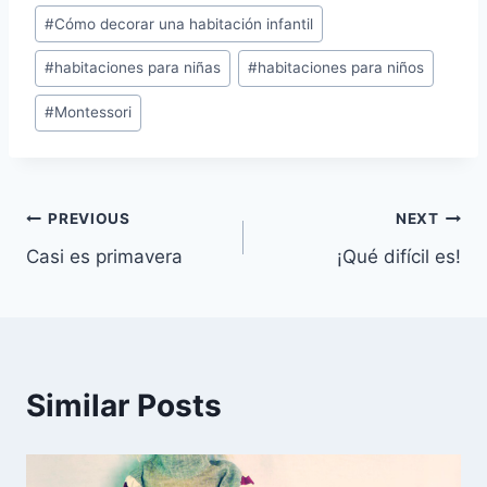
#
Cómo decorar una habitación infantil
#
habitaciones para niñas
#
habitaciones para niños
#
Montessori
Navegación
PREVIOUS
NEXT
Casi es primavera
¡Qué difícil es!
de
entradas
Similar Posts