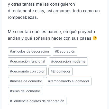
y otras tantas me las consiguieron
directamente ellas, así armamos todo como un
rompecabezas.
Me cuentan qué les parece, en qué proyecto
andan y qué soñarían hacer con sus casas
Post
#
articulos de decoración
#
Decoración
Tags:
#
decoración funcional
#
decoración moderna
#
decorando con color
#
El comedor
#
mesas de comedor
#
remodelando el comedor
#
sillas del comedor
#
Tendencia colores de decoración