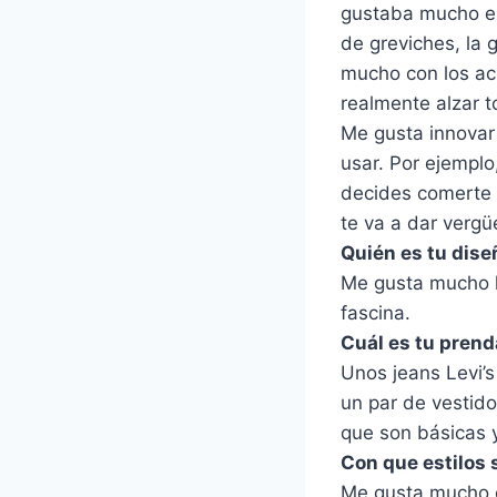
gustaba mucho el 
de greviches, la 
mucho con los ac
realmente alzar t
Me gusta innovar
usar. Por ejemplo
decides comerte t
te va a dar vergü
Quién es tu dise
Me gusta mucho 
fascina.
Cuál es tu pren
Unos jeans Levi’s
un par de vestido
que son básicas 
Con que estilos
Me gusta mucho el