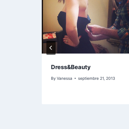
o
Dress&Beauty
By
Vanessa
septiembre 21, 2013