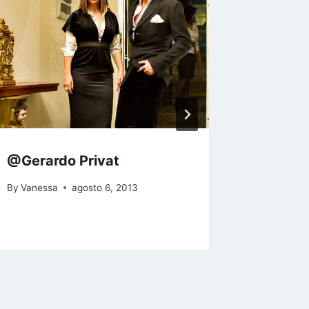
@Gerardo Privat
Uñas a 
Coutur
By
Vanessa
agosto 6, 2013
By
Vaness