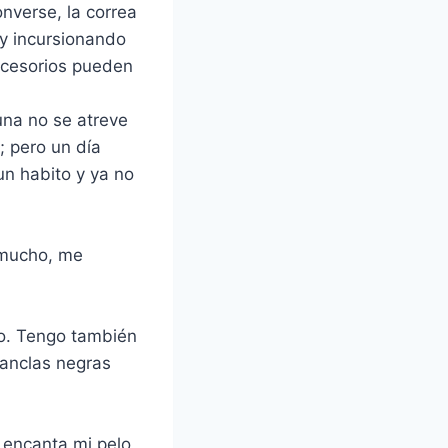
onverse, la correa
oy incursionando
accesorios pueden
na no se atreve
; pero un día
un h
abito y ya no
 mucho, me
do. Tengo también
hanclas negras
e encanta mi pelo