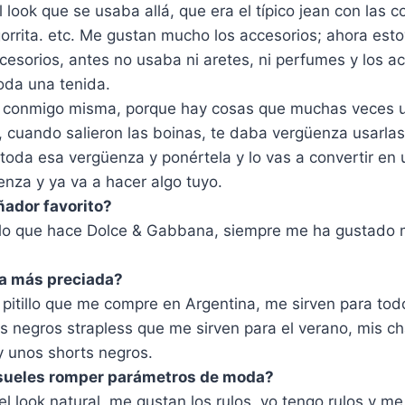
look que se usaba allá, que era el típico jean con las c
gorrita. etc. Me gustan mucho los accesorios; ahora est
cesorios, antes no usaba ni aretes, ni perfumes y los 
oda una tenida.
 conmigo misma, porque hay cosas que muchas veces u
, cuando salieron las boinas, te daba vergüenza usarlas
oda esa vergüenza y ponértela y lo vas a convertir en 
enza y ya va a hacer algo tuyo.
ñador favorito?
lo que hace Dolce & Gabbana, siempre me ha gustado
da más preciada?
 pitillo que me compre en Argentina, me sirven para to
s negros strapless que me sirven para el verano, mis c
y unos shorts negros.
 sueles romper parámetros de moda?
 look natural, me gustan los rulos, yo tengo rulos y m