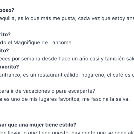
lposo?
quilla, es lo que más me gusta, cada vez que estoy a
rito?
do el Magnifique de Lancome.
ito?
eces por semana desde hace un año casi y también salg
avorito?
nfranco, es un restaurant cálido, hogareño, el café es e
 para ir de vacaciones o para escaparte?
a es uno de mis lugares favoritos, me fascina la selva.
ar que una mujer tiene estilo?
be llevar lo que tiene puesto, hay gente que se pone a