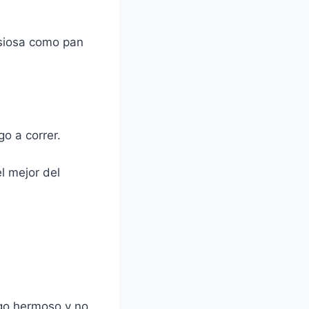
nsiosa como pan
o a correr.
l mejor del
lgo hermoso y no