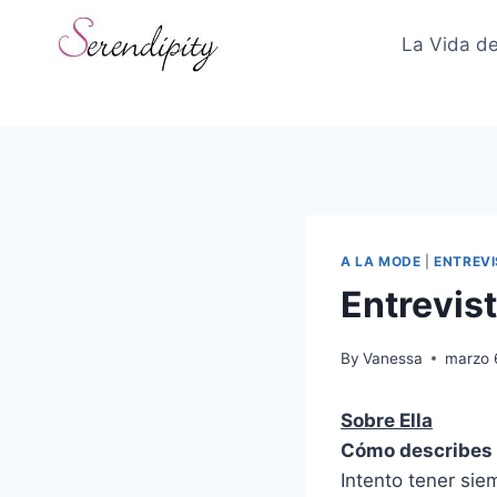
Skip
to
La Vida de
content
A LA MODE
|
ENTREV
Entrevis
By
Vanessa
marzo 
Sobre Ella
Cómo describes t
Intento tener si