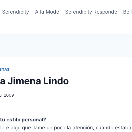
 Serendipity
A la Mode
Serendipity Responde
Bel
ISTAS
ta Jimena Lindo
6, 2009
u estilo personal?
empre algo que llame un poco la atención, cuando estab