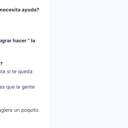
y necesita ayuda?
grar hacer “ la
s?
ta si te queda
ces que la gente
ugiera un poquito.