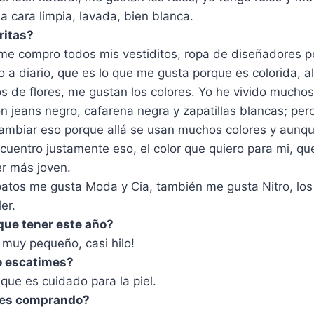
la cara limpia, lavada, bien blanca.
ritas?
 me compro todos mis vestiditos, ropa de diseñadores p
o a diario, que es lo que me gusta porque es colorida, 
os de flores, me gustan los colores. Yo he vivido mucho
 jeans negro, cafarena negra y zapatillas blancas; pero
ambiar eso porque allá se usan muchos colores y aunq
cuentro justamente eso, el color que quiero para mi, qu
er más joven.
patos me gusta Moda y Cia, también me gusta Nitro, lo
er.
que tener este año?
i muy pequeño, casi hilo!
o escatimes?
que es cuidado para la piel.
íes comprando?