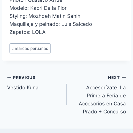
Photo : Gustavo Arrué
Modelo: Kaori De la Flor
Styling: Mozhdeh Matin Sahih
Maquillaje y peinado: Luis Salcedo
Zapatos: LOLA
Post
#
marcas peruanas
Tags:
Navegación
PREVIOUS
NEXT
Vestido Kuna
Accesorízate: La
de
Primera Feria de
entradas
Accesorios en Casa
Prado + Concurso