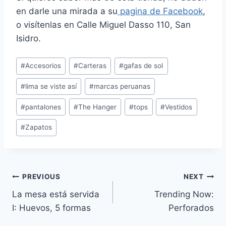
en darle una mirada a su
pagina de Facebook
,
o visítenlas en Calle Miguel Dasso 110, San
Isidro.
Post
#
Accesorios
#
Carteras
#
gafas de sol
Tags:
#
lima se viste así
#
marcas peruanas
#
pantalones
#
The Hanger
#
tops
#
Vestidos
#
Zapatos
Navegación
PREVIOUS
NEXT
La mesa está servida
Trending Now:
de
I: Huevos, 5 formas
Perforados
entradas