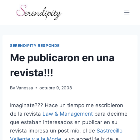
Skip
to
content
SERENDIPITY RESPONDE
Me publicaron en una
revista!!!
By
Vanessa
octubre 9, 2008
Imaginate??? Hace un tiempo me escribieron
de la revista
Law & Management
para decirme
que estaban interesados en publicar en su
revista impresa un post mío, el de
Sastrecillo
Valiente y a la Mode
, y yo accedí felíz de la