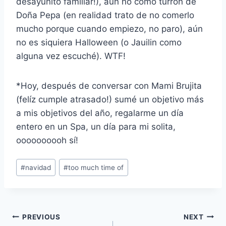
desayunito familiar!), aún no como turrón de
Doña Pepa (en realidad trato de no comerlo
mucho porque cuando empiezo, no paro), aún
no es siquiera Halloween (o Jauilin como
alguna vez escuché). WTF!
*Hoy, después de conversar con Mami Brujita
(felíz cumple atrasado!) sumé un objetivo más
a mis objetivos del año, regalarme un día
entero en un Spa, un día para mi solita,
oooooooooh sí!
Post
#
navidad
#
too much time of
Tags:
Navegación
PREVIOUS
NEXT