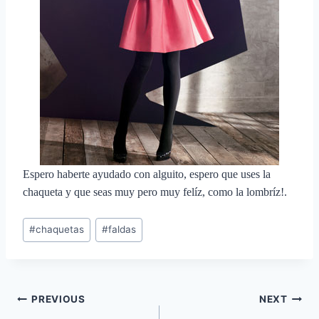
Espero haberte ayudado con alguito, espero que uses la
chaqueta y que seas muy pero muy felíz, como la lombríz!.
Post
#
chaquetas
#
faldas
Tags:
Navegación
PREVIOUS
NEXT