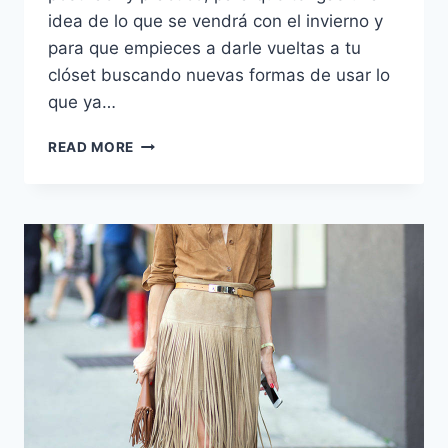
idea de lo que se vendrá con el invierno y
para que empieces a darle vueltas a tu
clóset buscando nuevas formas de usar lo
que ya…
20
READ MORE
IDEAS
PARA
ACTUALIZAR
TU
LOOK
ESTE
OTOÑO
2016