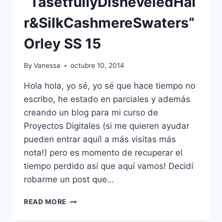
“TasetfullyDisheveledHai
r&SilkCashmereSwaters”
Orley SS 15
By
Vanessa
octubre 10, 2014
Hola hola, yo sé, yo sé que hace tiempo no
escribo, he estado en parciales y además
creando un blog para mi curso de
Proyectos Digitales (si me quieren ayudar
pueden entrar aquí! a más visitas más
nota!) pero es momento de recuperar el
tiempo perdido así que aquí vamos! Decidí
robarme un post que…
“TASETFULLYDISHEVELEDHAIR&SILKCAS
READ MORE
ORLEY
SS