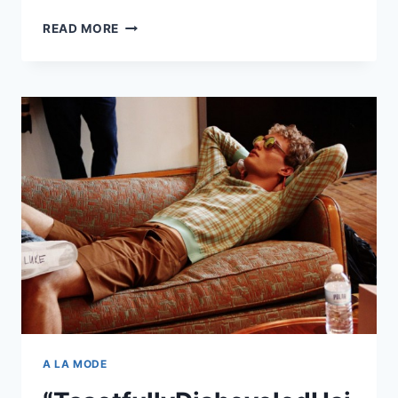
TRENDING
READ MORE
NOW:
¡GAMUZA,
GAMUZA,
GAMUZA!
A LA MODE