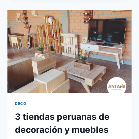
CASA
SEGÚN
LA
REGLA
DE
3?
DECO
3 tiendas peruanas de
decoración y muebles