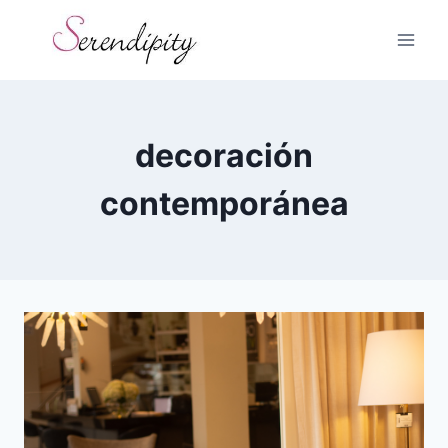
Skip
to
content
decoración
contemporánea