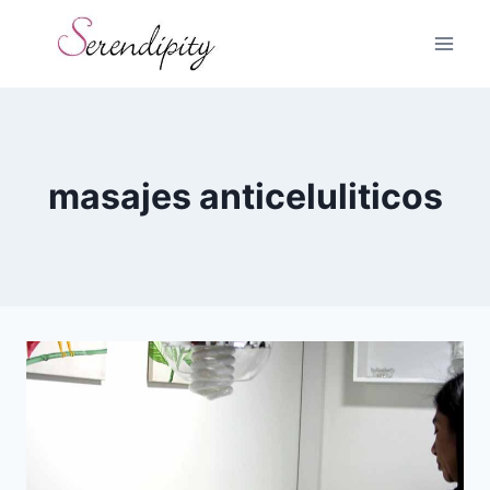
Skip
to
content
masajes anticeluliticos