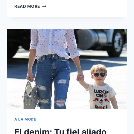
LA
READ MORE
PARKA,
LA
BLUSA,
LAS
PERLAS
Y
EL
GATO
A LA MODE
El denim: Tu fiel aliado