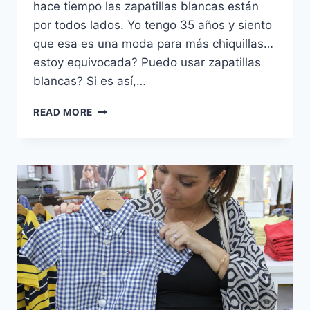
hace tiempo las zapatillas blancas están
por todos lados. Yo tengo 35 años y siento
que esa es una moda para más chiquillas…
estoy equivocada? Puedo usar zapatillas
blancas? Si es así,…
¿CÓMO
READ MORE
USAR
ZAPATILLAS
BLANCAS
CUANDO
TIENES
MÁS
DE
30
AÑOS?