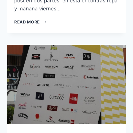
post en dos partes, en esta encontrás ropa
y mañana viernes…
INOUTLETT
READ MORE
FAUCETT:
DE
SHOPPING
PARA
ELLAS