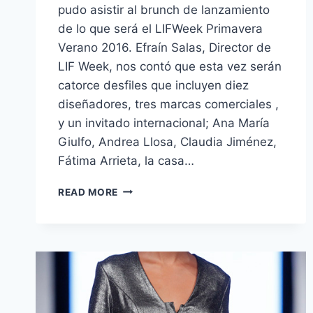
pudo asistir al brunch de lanzamiento
de lo que será el LIFWeek Primavera
Verano 2016. Efraín Salas, Director de
LIF Week, nos contó que esta vez serán
catorce desfiles que incluyen diez
diseñadores, tres marcas comerciales ,
y un invitado internacional; Ana María
Giulfo, Andrea Llosa, Claudia Jiménez,
Fátima Arrieta, la casa…
TODO
READ MORE
LO
QUE
NECESITAS
SABER
DEL
#LIFWEEK
PRIMAVERA
VERANO