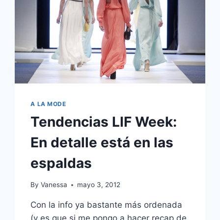
A LA MODE
Tendencias LIF Week:
En detalle está en las
espaldas
By
Vanessa
mayo 3, 2012
Con la info ya bastante más ordenada
(y es que si me pongo a hacer recap de