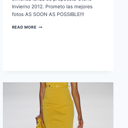
Invierno 2012. Prometo las mejores
fotos AS SOON AS POSSIBLE!!!
CLAUDIA
READ MORE
JIMENEZ
@
LIFWEEK
2012,
SEMANA
DE
LA
MODA
DE
LIMA