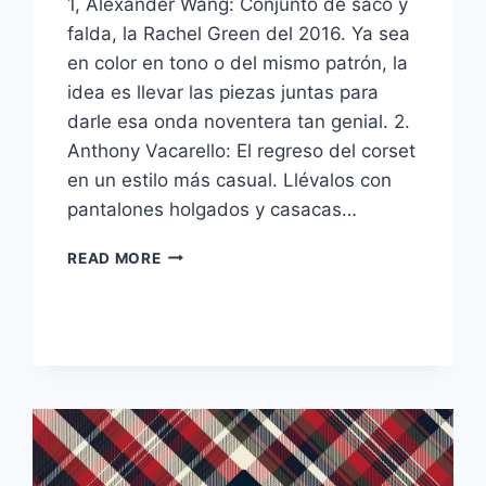
1, Alexander Wang: Conjunto de saco y
falda, la Rachel Green del 2016. Ya sea
en color en tono o del mismo patrón, la
idea es llevar las piezas juntas para
darle esa onda noventera tan genial. 2.
Anthony Vacarello: El regreso del corset
en un estilo más casual. Llévalos con
pantalones holgados y casacas…
VIERNES
READ MORE
DE
INSPIRACIÓN:
15
IDEAS
DE
LAS
PASARELAS
FALL16