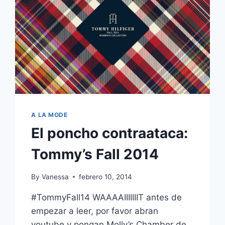
A LA MODE
El poncho contraataca:
Tommy’s Fall 2014
By
Vanessa
febrero 10, 2014
#TommyFall14 WAAAAIIIIIIIT antes de
empezar a leer, por favor abran
youtube y pongan Molly’s Chamber de