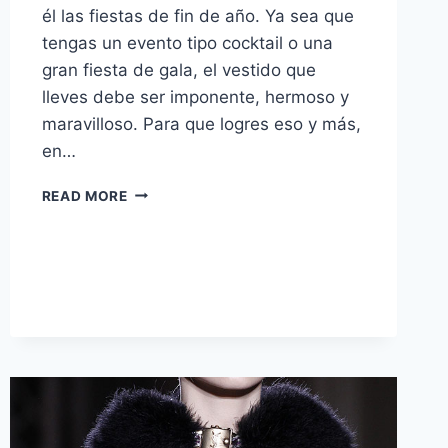
él las fiestas de fin de año. Ya sea que
tengas un evento tipo cocktail o una
gran fiesta de gala, el vestido que
lleves debe ser imponente, hermoso y
maravilloso. Para que logres eso y más,
en…
CÓMO
READ MORE
LLEVAR:
VESTIDOS
DE
FIESTA
A
LA
2015