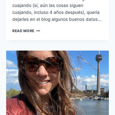
cuajando (sí, aún las cosas siguen
cuajando, incluso 4 años después), quería
dejarles en el blog algunos buenos datos…
BUENOS
READ MORE
DATOS
DE
CUANDO
NOS
MUDAMOS
A
ALEMANIA