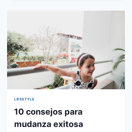
DE
ALMACENES
PARA
GUARDAR
TODO
LO
QUE
NECESITAS
EN
ESTOS
TIEMPOS
LIFESTYLE
10 consejos para
mudanza exitosa