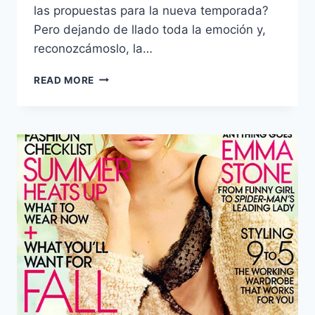
las propuestas para la nueva temporada?
Pero dejando de llado toda la emoción y,
reconozcámoslo, la…
VOGUE
READ MORE
IS
GETTING
FAT:
EL
SEPTEMBER
ISSUE