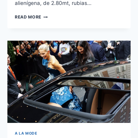
alienígena, de 2.80mt, rubias…
KARLIE
READ MORE
KLOSS
@VOGUE
US
SEPTEMBER
ISSUE,
PRESENTA
PERÚ.
A LA MODE