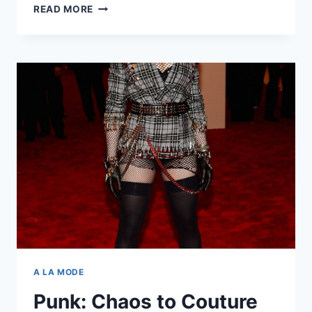
EL
READ MORE
ESTAMPADO
DEL
VERANO:
GINGHAM
PRINT
A LA MODE
Punk: Chaos to Couture