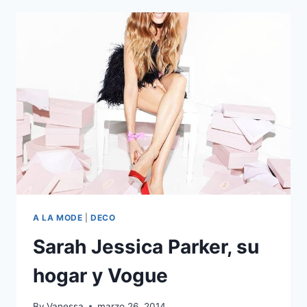
GALA
DEL
MET?
A LA MODE
|
DECO
Sarah Jessica Parker, su
hogar y Vogue
By
Vanessa
marzo 26, 2014