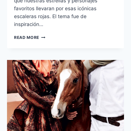
que nuestras estrellas y personajes
favoritos llevaran por esas icónicas
escaleras rojas. El tema fue de
inspiración…
MET
READ MORE
GALA
2015
/
CHINA:
THROUGH
THE
LOOKING
GLASS