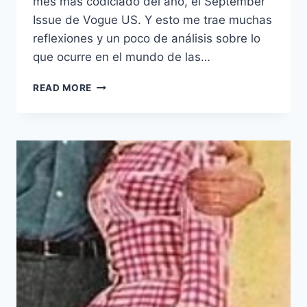
mes más codiciado del año, el September
Issue de Vogue US. Y esto me trae muchas
reflexiones y un poco de análisis sobre lo
que ocurre en el mundo de las…
JENNIFER
READ MORE
LAWRENCE@VOGUES
US,
LA
SITUACIÓN
DE
LAS
REVISTAS
IMPRESAS
Y
DEMÁS
SEPTEMBER
ISSUES.