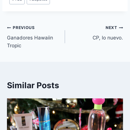
Navegación
PREVIOUS
NEXT
Ganadores Hawaiin
CP, lo nuevo.
de
Tropic
entradas
Similar Posts