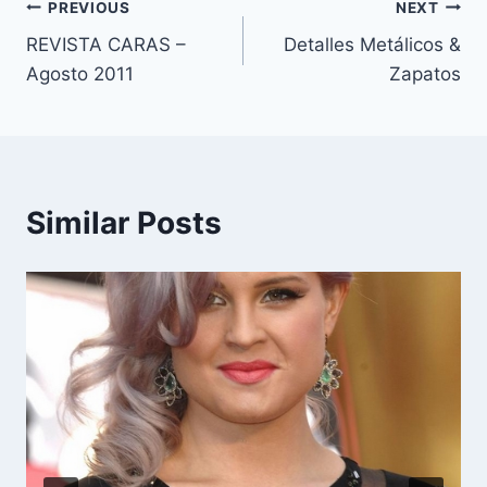
Navegación
PREVIOUS
NEXT
REVISTA CARAS –
Detalles Metálicos &
de
Agosto 2011
Zapatos
entradas
Similar Posts