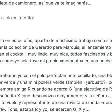
nieta de camionero, así que ya te imaginarás…
click en la fotito:
só en estos días, aparte de muchísimo trabajo como sie
er la colección de Gerardo para Marquis, el lanzamiento o
n el cocktail, muy lindo, muy nice, todos fascinados y bl
a como yo sola tuve mi propio «momento» en una noche
rábame yo con el pelo perfectamente cepillado, una blu
or verde y una mini pollera verde también -¿arbusto?- 
iempre amiga R cuando se acerca G (una ejecutiva de R
señorita X (que desconozco mayormente) y la señora J, 
 alto vuelo y representante de una revista de moda -do
ré-. Tons, estaba R y yo, se acercan G, X y J.