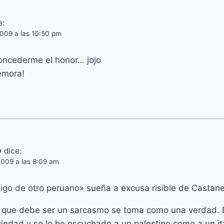
e:
009 a las 10:50 pm
concederme el honor… jojo
emora!
o
dice:
2009 a las 8:09 am
igo de otro peruano» sueña a excusa risible de Castan
 que debe ser un sarcasmo se toma como una verdad. E
iedad y se lo he escuchado a un palestino como a un ita