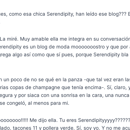
 pues, como esa chica Serendipity, han leído ese blog??? 
.
. La miré. Muy amable ella me integra en su conversació
Serendipity es un blog de moda mooooooostro y que por 
agrega algo así como que sí pues, porque Serendipity bla 
on un poco de no se qué en la panza -que tal vez eran l
rias copas de champagne que tenía encima-. Sí, claro, 
segura y por siaca con una sonrisa en la cara, una nun
se congeló, al menos para mi.
ooooo!!!!! Me dijo ella. Tu eres Serendipityyyyy?????
illado, tacones 11 y pollera verde. Sí, soy yo. Y no me 