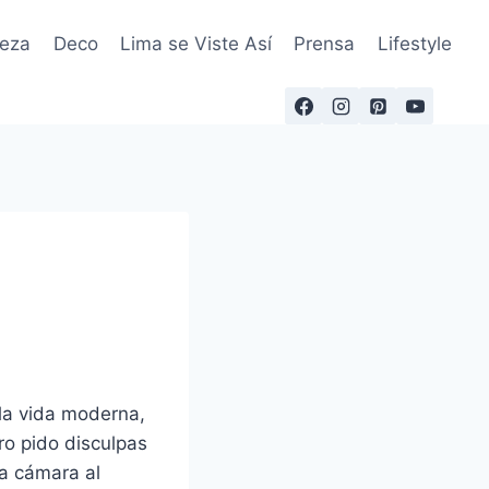
leza
Deco
Lima se Viste Así
Prensa
Lifestyle
 la vida moderna,
ro pido disculpas
ía cámara al