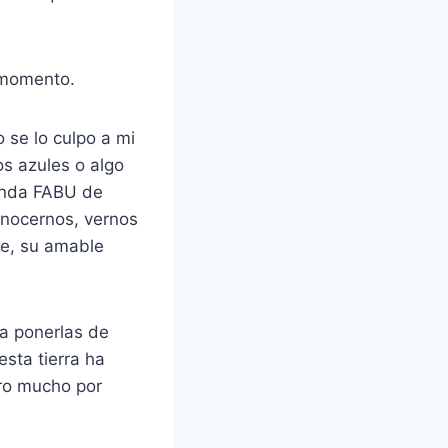
i momento.
 se lo culpo a mi
os azules o algo
ienda FABU de
onocernos, vernos
te, su amable
ea ponerlas de
esta tierra ha
ro mucho por