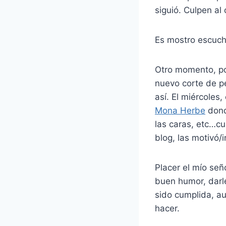
siguió. Culpen a
Es mostro escuch
Otro momento, po
nuevo corte de pe
así. El miércoles
Mona Herbe
dond
las caras, etc…c
blog, las motivó/
Placer el mío señ
buen humor, darle
sido cumplida, a
hacer.