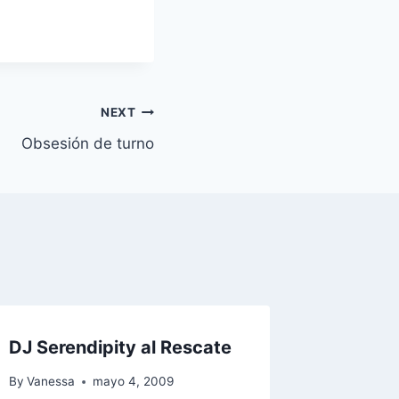
NEXT
Obsesión de turno
DJ Serendipity al Rescate
Linda 
By
Vanessa
mayo 4, 2009
By
Vaness