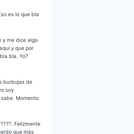
Eso es lo que bla
n y me dice algo
aquí y que por
bla bla. Yo?
as burbujas de
yo soy
ca sabe. Momento
?????. Felizmente
acuerdo que más