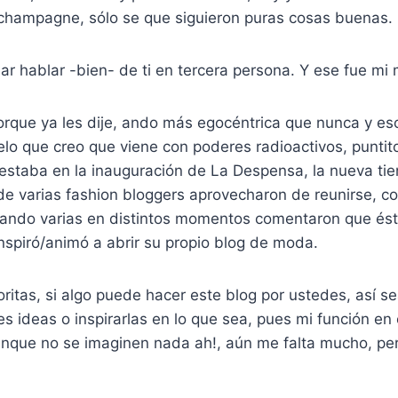
l champagne, sólo se que siguieron puras cosas buenas.
ar hablar -bien- de ti en tercera persona. Y ese fue m
rque ya les dije, ando más egocéntrica que nunca y eso
lo que creo que viene con poderes radioactivos, puntit
, estaba en la inauguración de La Despensa, la nueva t
e varias fashion bloggers aprovecharon de reunirse, c
uando varias en distintos momentos comentaron que és
inspiró/animó a abrir su propio blog de moda.
oritas, si algo puede hacer este blog por ustedes, así s
s ideas o inspirarlas en lo que sea, pues mi función en 
unque no se imaginen nada ah!, aún me falta mucho, pe