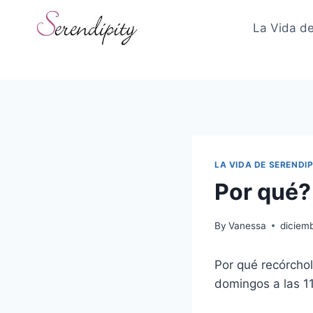
Skip
to
La Vida de
content
LA VIDA DE SERENDIP
Por qué?
By
Vanessa
diciem
Por qué recórchol
domingos a las 1