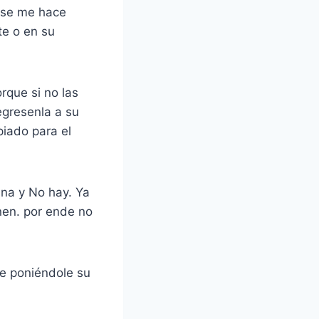
o se me hace
te o en su
rque si no las
gresenla a su
iado para el
na y No hay. Ya
nen. por ende no
ue poniéndole su