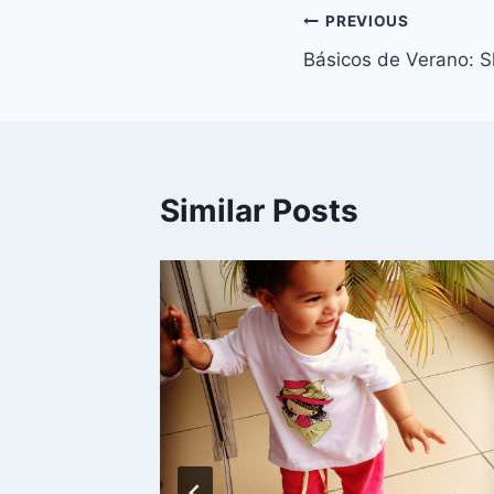
Navegación
PREVIOUS
Básicos de Verano: S
de
entradas
Similar Posts