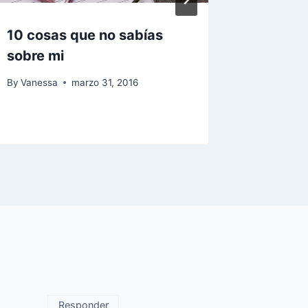
10 cosas que no sabías
Matern
sobre mi
parte y
nuevos
By
Vanessa
marzo 31, 2016
By
Vaness
Responder