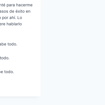
anté para hacerme
asos de éxito en
 por ahí. Lo
ere hablarlo
abe todo.
todo.
e todo.