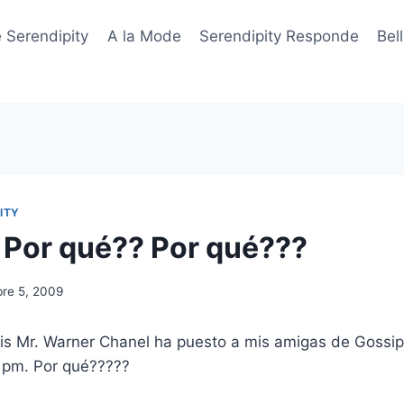
 Serendipity
A la Mode
Serendipity Responde
Bel
ITY
 Por qué?? Por qué???
bre 5, 2009
is Mr. Warner Chanel ha puesto a mis amigas de Gossip 
1pm. Por qué?????