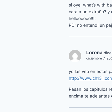
si oye, what’s with b
cara a un extraño? y e
helloooooo!!!!
PD: no entendi un paj
Lorena
dice
diciembre 7, 20
yo las veo en estas 
http://www.ch131.co
Pasan los capitulos r
encima te adelantas 