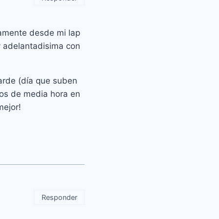
ilamente desde mi lap
y adelantadisima con
tarde (día que suben
nos de media hora en
mejor!
Responder