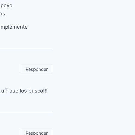
apoyo
as.
simplemente
Responder
ff que los busco!!!
Responder