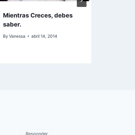
Mientras Creces, debes
Cosas 
saber.
By
Vaness
By
Vanessa
abril 14, 2014
Responder