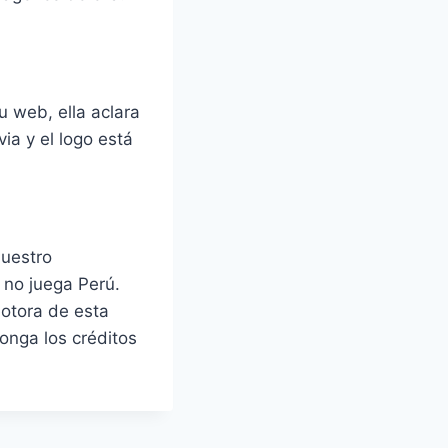
u web, ella aclara
ia y el logo está
nuestro
 no juega Perú.
motora de esta
ponga los créditos