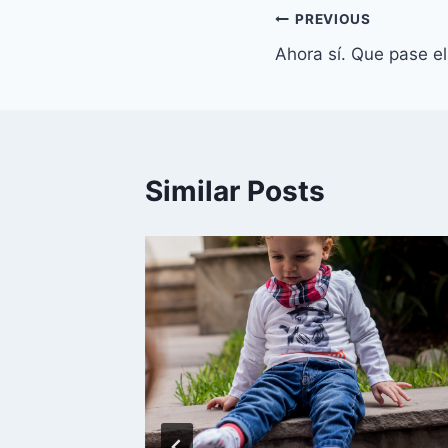
Navegación
PREVIOUS
Ahora sí. Que pase el
de
entradas
Similar Posts