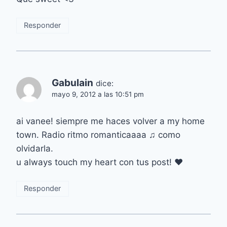
Responder
Gabulain
dice:
mayo 9, 2012 a las 10:51 pm
ai vanee! siempre me haces volver a my home
town. Radio ritmo romanticaaaa ♫ como
olvidarla.
u always touch my heart con tus post! ♥
Responder