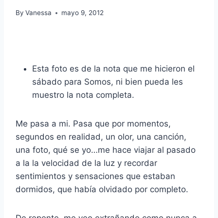
By
Vanessa
mayo 9, 2012
Esta foto es de la nota que me hicieron el
sábado para Somos, ni bien pueda les
muestro la nota completa.
Me pasa a mi. Pasa que por momentos,
segundos en realidad, un olor, una canción,
una foto, qué se yo…me hace viajar al pasado
a la la velocidad de la luz y recordar
sentimientos y sensaciones que estaban
dormidos, que había olvidado por completo.