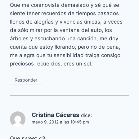
Que me conmoviste demasiado y sé qué se
siente tener recuerdos de tiempos pasados
llenos de alegrías y vivencias únicas, a veces
de sólo mirar por la ventana del auto, los
árboles y escuchando una canción, me doy
cuenta que estoy llorando, pero no de pena,
me alegra que tu sensibilidad traiga consigo
preciosos recuerdos, eres un sol.
Responder
Cristina Cáceres
dice:
mayo 9, 2012 a las 10:45 pm
Que sweet <3