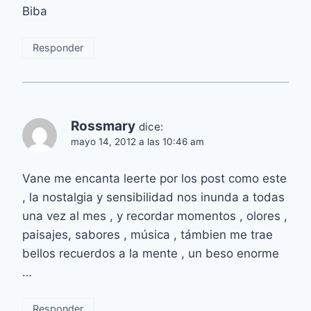
Biba
Responder
Rossmary
dice:
mayo 14, 2012 a las 10:46 am
Vane me encanta leerte por los post como este
, la nostalgia y sensibilidad nos inunda a todas
una vez al mes , y recordar momentos , olores ,
paisajes, sabores , música , támbien me trae
bellos recuerdos a la mente , un beso enorme
…
Responder