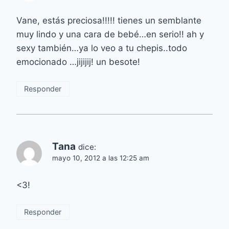
Vane, estás preciosa!!!!! tienes un semblante
muy lindo y una cara de bebé…en serio!! ah y
sexy también…ya lo veo a tu chepis..todo
emocionado …jijijij! un besote!
Responder
Tana
dice:
mayo 10, 2012 a las 12:25 am
<3!
Responder