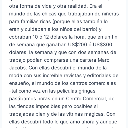
otra forma de vida y otra realidad. Era el
mundo de las chicas que trabajaban de niñeras
para familias ricas (porque ellas también lo
eran y cuidaban a los niños del barrio) y
cobraban 10 ó 12 dólares la hora, que en un fin
de semana que ganaban US$200 ó US$300
dolares la semana y que con dos semanas de
trabajo podían comprarse una cartera Marc
Jacobs. Con ellas descubrí el mundo de la
moda con sus increíble revistas y editoriales de
ensueño, el mundo de los centros comerciales
-tal como vez en las películas gringas
pasábamos horas en un Centro Comercial, de
las tiendas imposibles pero posibles si
trabajabas bien y de las vitrinas mágicas. Con
ellas descubrí todo lo que amo ahora y aunque