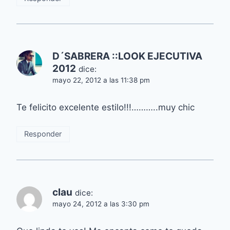
D´SABRERA ::LOOK EJECUTIVA
2012
dice:
mayo 22, 2012 a las 11:38 pm
Te felicito excelente estilo!!!………..muy chic
Responder
clau
dice:
mayo 24, 2012 a las 3:30 pm