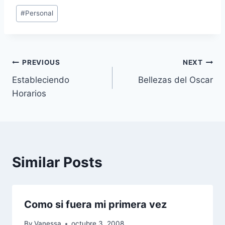
Post
#
Personal
Tags:
Navegación
PREVIOUS
NEXT
Estableciendo
Bellezas del Oscar
de
Horarios
entradas
Similar Posts
Como si fuera mi primera vez
By
Vanessa
octubre 3, 2008