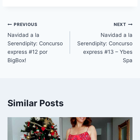
Navegación
PREVIOUS
NEXT
Navidad a la
Navidad a la
de
Serendipity: Concurso
Serendipity: Concurso
entradas
express #12 por
express #13 – Ybes
BigBox!
Spa
Similar Posts