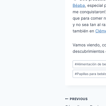
Béaba
, especial
me conquistaron!)
que para comer n
y no sea tan al r
también en
Cléme
Vamos viendo, co
descubrimientos
Post
#
Alimentación de b
Tags:
#
Papillas para bebé
Navegación
PREVIOUS