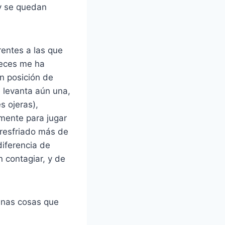
 y se quedan
entes a las que
veces me ha
en posición de
 levanta aún una,
s ojeras),
amente para jugar
resfriado más de
diferencia de
 contagiar, y de
unas cosas que