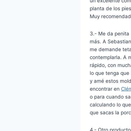
un excelente comp
planta de los pie
Muy recomendad
3.- Me da penita
más. A Sebastian
me demande teta 
contemplarla. A 
rápido, con much
lo que tenga que 
y amé estos mold
encontrar en
Clé
o para cuando sa
calculando lo que 
que sacas la porc
4.- Otro producto