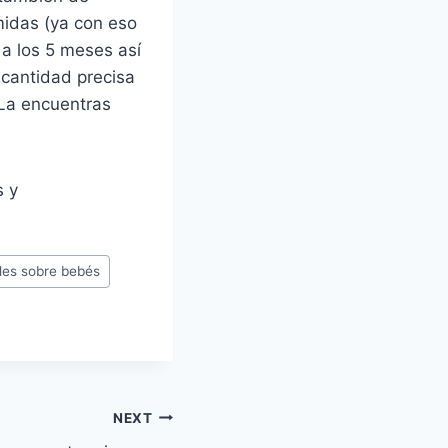
midas (ya con eso
 a los 5 meses así
 cantidad precisa
 La encuentras
s y
iles sobre bebés
NEXT