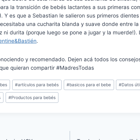
 para la transición de bebés lactantes a sus primeras co
. Y es que a Sebastian le salieron sus primeros dientes
ecesitaba una cucharita blanda y suave donde entre la
az ni durita (porque luego se pone a jugar y la muerde!).
ntine&Bastién
.
nociendo y recomendado. Dejen acá todos los consejo
 que quieran compartir #MadresTodas
ebes
#
artículos para bebés
#
basicos para el bebe
#
Datos út
s
#
Productos para bebés