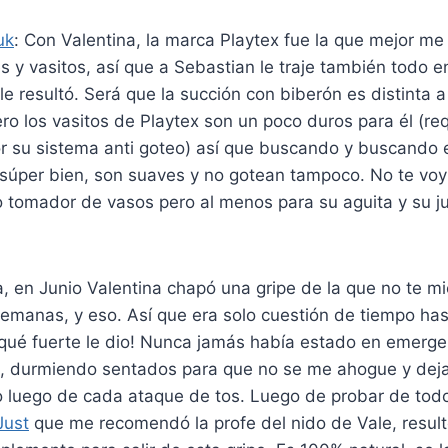
uk
: Con Valentina, la marca Playtex fue la que mejor me
s y vasitos, así que a Sebastian le traje también todo 
e resultó. Será que la succión con biberón es distinta a 
ero los vasitos de Playtex son un poco duros para él (re
r su sistema anti goteo) así que buscando y buscando 
 súper bien, son suaves y no gotean tampoco. No te voy
o tomador de vasos pero al menos para su aguita y su j
, en Junio Valentina chapó una gripe de la que no te mi
semanas, y eso. Así que era solo cuestión de tiempo ha
 qué fuerte le dio! Nunca jamás había estado en emerge
o, durmiendo sentados para que no se me ahogue y dej
lo luego de cada ataque de tos. Luego de probar de tod
Just
que me recomendó la profe del nido de Vale, resultó