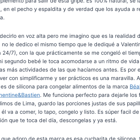
lemento para salir de esta gripe. Es 100% natural, se la
s, en el pecho y espaldita y de verdad que los ayuda a r
a.
 decirlo en voz alta pero me imagino que es la realida
 no le dedico el mismo tiempo que le dediqué a Valenti
24/7), con la que prácticamente se me congeló el tiem
mi segundo bebé le toca acomodarse a un ritmo de vi
as más actividades de las que hacíamos antes. Es por 
ver con simplificarme y ser prácticos es una maravilla. 
es de silicona para congelar alimentos de la marca
Béa
mentine&Bastien
. Me funciona perfecto para dejarle los
limos de Lima, guardo las porciones justas de sus papi
él va a comer, lo tapo, congelo y listo. Es súper facil d
ión que te toca del día, descongelas y ya está.
 que adoro de esta marca es esa cucharita de silicona,