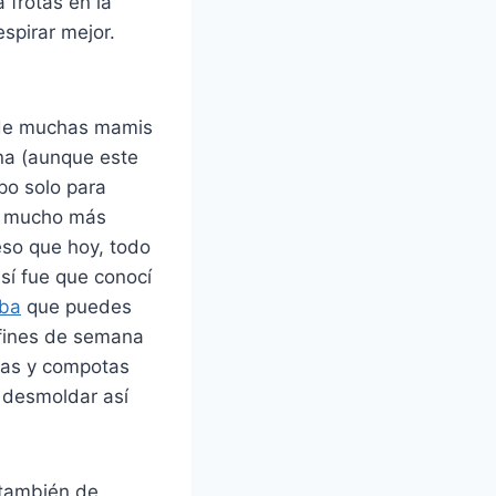
 frotas en la
espirar mejor.
d de muchas mamis
na (aunque este
po solo para
da mucho más
eso que hoy, todo
Así fue que conocí
ba
que puedes
 fines de semana
llas y compotas
e desmoldar así
 también de