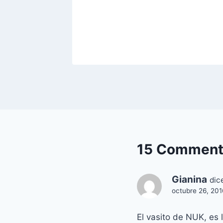
4!
, 2016
15 Comment
Gianina
dic
octubre 26, 201
El vasito de NUK, es