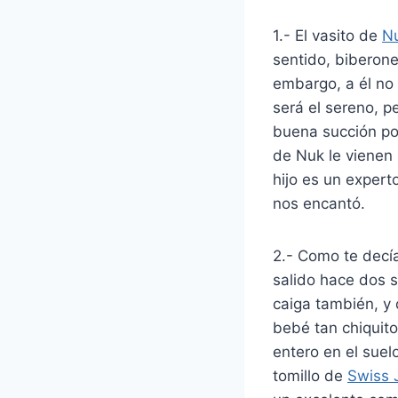
1.- El vasito de
N
sentido, biberone
embargo, a él no l
será el sereno, p
buena succión po
de Nuk le vienen
hijo es un expert
nos encantó.
2.- Como te decía
salido hace dos 
caiga también, y
bebé tan chiquit
entero en el sue
tomillo de
Swiss 