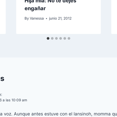
Hija mía: No te dejes
engañar
By
Vanessa
junio 21, 2012
s
e:
6 a las 10:09 am
 la voz. Aunque antes estuve con el lansinoh, momma q