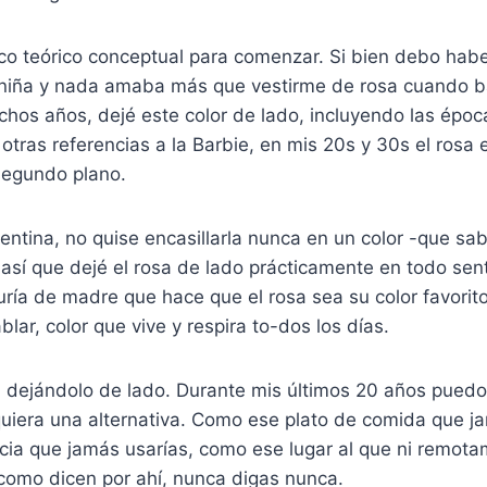
 teórico conceptual para comenzar. Si bien debo habe
niña y nada amaba más que vestirme de rosa cuando bai
hos años, dejé este color de lado, incluyendo las époc
otras referencias a la Barbie, en mis 20s y 30s el rosa 
segundo plano.
ntina, no quise encasillarla nunca en un color -que sa
- así que dejé el rosa de lado prácticamente en todo sen
uría de madre que hace que el rosa sea su color favorit
lar, color que vive y respira to-dos los días.
 dejándolo de lado. Durante mis últimos 20 años puedo 
quiera una alternativa. Como ese plato de comida que j
a que jamás usarías, como ese lugar al que ni remotame
como dicen por ahí, nunca digas nunca.