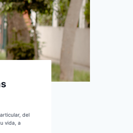
ás
rticular, del
u vida, a