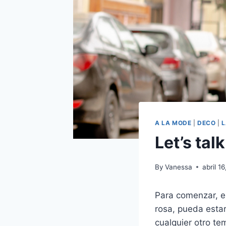
A LA MODE
|
DECO
|
L
Let’s tal
By
Vanessa
abril 1
Para comenzar, es
rosa, pueda estar
cualquier otro te