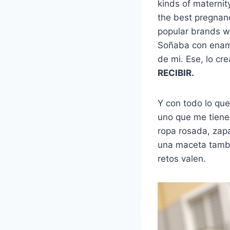
kinds of maternit
the best pregnanc
popular brands wi
Soñaba con enam
de mi. Ese, lo cr
RECIBIR.
Y con todo lo que
uno que me tiene 
ropa rosada, zapa
una maceta tambi
retos valen.