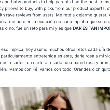
y and baby products to help parents find the best items
y pillows to buy, with picks from our product experts, s
th rave reviews from users. Me reté a dejarme querer. 
orarme pero en la ecuación no contemplaba que se e
eas o no, fue un reto para mi y es que
DAR ES TAN IMP
 eso implica, hoy asumo muchos otros retos cada día de
particularmente entretenida es este, darle rosa a mi vi
tos rosados, un cartera rosada, una pared rosa y pront
én. ¡Vamos con Fé, vamos con todo! Grandes o chiqui