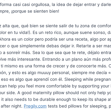
rma casi casi orgullosa, la idea de dejar entrar y darle
pre, ¡porque se sienten bien!
 alta que, qué bien se siente salir de tu zona de comfor
or en tu vida!). Es un reto rico, aunque suene sonso, d
hora es un color pero podría ser una receta, algo por a
cer o que simplemente debas dejar ir. Retarte a ser ma
o a sonreír más. Sea lo que sea que te rete, déjalo entr
ve más interesante. Entrando a un plano aún más profun
a ti mismo es una forma de crecer y de conocerte más. 
món, y esto es algo muuuy personal, siempre me decía «
y eso es algo que aprendí con él. Sleeping while pregnant
 can help you feel more comfortable by supporting you
ur side. A good maternity pillow should not only help yo
ut it also needs to be durable enough to keep its shape af
 after night.
Pregily.com
tests bed pillows for sleeping, p