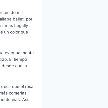
r tenido mis
laba ballet, por
as mas Legally
es un color que
bía eventualmente
tido. El tiempo
o desde que la
decir que el rosa
amás comerías,
nte irías. Así.