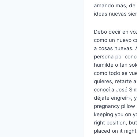
amando más, de fo
ideas nuevas siem
Debo decir en voz
como un nuevo col
a cosas nuevas. A
persona por cono
humilde o tan sol
como todo se vuel
quieres, retarte 
conocí a José Si
déjate engreír», 
pregnancy pillow
keeping you on yo
right position, b
placed on it night