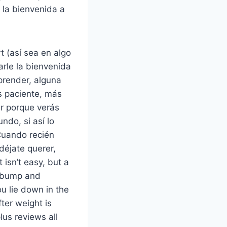
 la bienvenida a
t (así sea en algo
arle la bienvenida
prender, alguna
s paciente, más
ar porque verás
do, si así lo
Cuando recién
déjate querer,
 isn’t easy, but a
r bump and
u lie down in the
ter weight is
lus reviews all