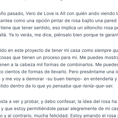
año pasado, Vero de Love is All con quién ando viendo 
lantea como una opción pintar de rosa bajito una pared
tiene que tener sentido, eso implica un silloncito rosa p
llá. Ya lo verás, me dice, piénsalo bien porque te garan
dido en este proyecto de
tener mi casa como siempre qui
osas que tienen un proceso para mi. Me puedes mostra
ienen a la cabeza mil formas de combinarlos. Me puede
to cientos de formas de llevarlo. Pero preséntame una 
 y me voy a demorar -su buen tiempo- en entenderla y 
ntido dentro de lo que yo
pensaba-que-tenía-que-ser.
sta a ver y probar, y debo confesar, la idea del rosa ha
y que estoy permitiéndole pasar alegremente de mi casa
to y al contrario, mucha felicidad. Estoy amando el rosa