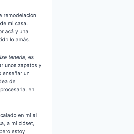
la remodelación
 de mi casa.
or acá y una
tido lo amás.
se tenerla
, es
r unos zapatos y
s enseñar un
idea de
procesarla, en
 calado en mi al
, a mi clóset,
 pero estoy