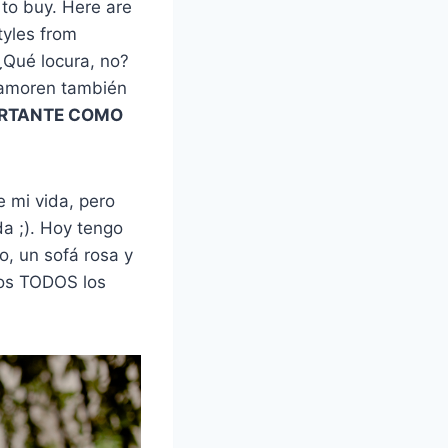
 to buy. Here are
tyles from
¿Qué locura, no?
namoren también
ORTANTE COMO
 mi vida, pero
da ;). Hoy tengo
o, un sofá rosa y
tos TODOS los