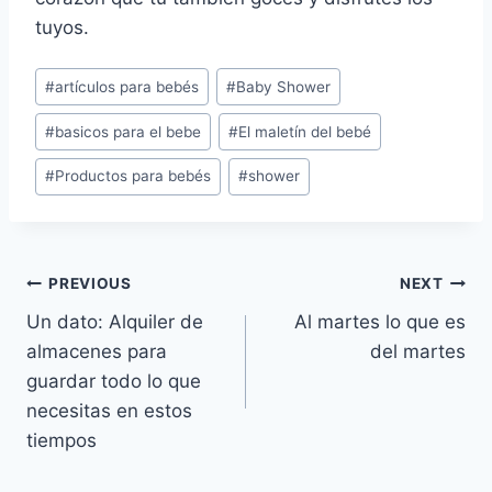
tuyos.
Post
#
artículos para bebés
#
Baby Shower
Tags:
#
basicos para el bebe
#
El maletín del bebé
#
Productos para bebés
#
shower
Navegación
PREVIOUS
NEXT
Un dato: Alquiler de
Al martes lo que es
de
almacenes para
del martes
entradas
guardar todo lo que
necesitas en estos
tiempos