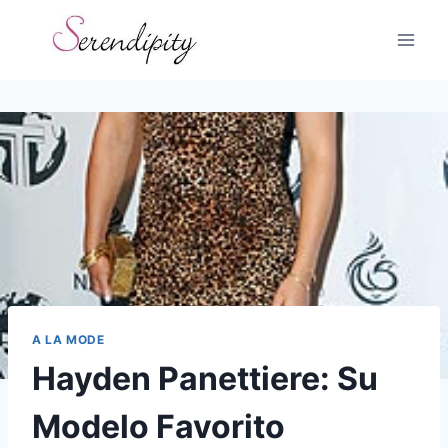
Skip
to
content
A LA MODE
Hayden Panettiere: Su
Modelo Favorito