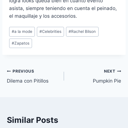
logra looks queda bien en cuanto evento
asista, siempre teniendo en cuenta el peinado,
el maquillaje y los accesorios.
Post
#
a la mode
#
Celebrities
#
Rachel Bilson
Tags:
#
Zapatos
Navegación
PREVIOUS
NEXT
Dilema con Pitillos
Pumpkin Pie
de
entradas
Similar Posts