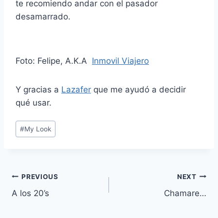
te recomiendo andar con el pasador
desamarrado.
Foto: Felipe, A.K.A
Inmovil Viajero
Y gracias a
Lazafer
que me ayudó a decidir
qué usar.
Post
#
My Look
Tags:
Navegación
PREVIOUS
NEXT
A los 20’s
Chamare…
de