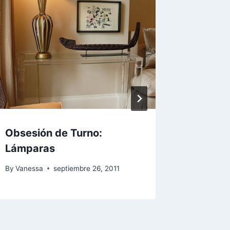
Obsesión de Turno:
Cosas 
Lámparas
By
Vaness
By
Vanessa
septiembre 26, 2011