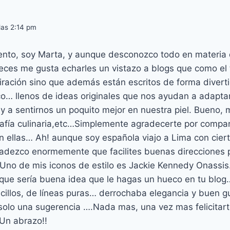
las 2:14 pm
nto, soy Marta, y aunque desconozco todo en materia 
eces me gusta echarles un vistazo a blogs que como el 
iración sino que además están escritos de forma diver
co… llenos de ideas originales que nos ayudan a adapta
, y a sentirnos un poquito mejor en nuestra piel. Bueno, 
grafía culinaria,etc…Simplemente agradecerte por compart
n ellas… Ah! aunque soy española viajo a Lima con ciert
agradezco enormemente que facilites buenas direcciones
Uno de mis iconos de estilo es Jackie Kennedy Onassis
 que sería buena idea que le hagas un hueco en tu blog
cillos, de líneas puras… derrochaba elegancia y buen gu
solo una sugerencia ….Nada mas, una vez mas felicitarte
 Un abrazo!!