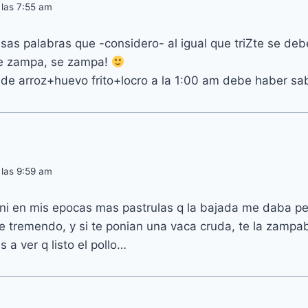
 las 7:55 am
s palabras que -considero- al igual que triZte se debe
e zampa, se zampa!
de arroz+huevo frito+locro a la 1:00 am debe haber sabi
:
 las 9:59 am
ni en mis epocas mas pastrulas q la bajada me daba pe
 tremendo, y si te ponian una vaca cruda, te la zampa
 a ver q listo el pollo…