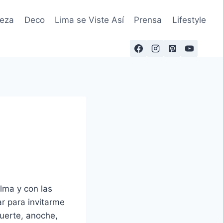
leza
Deco
Lima se Viste Así
Prensa
Lifestyle
lma y con las
r para invitarme
suerte, anoche,