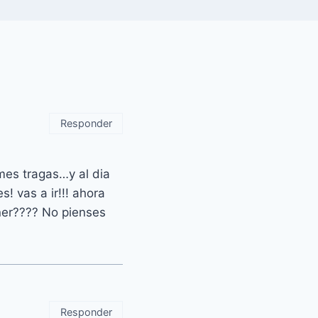
Responder
mes tragas…y al dia
 vas a ir!!! ahora
oner???? No pienses
Responder