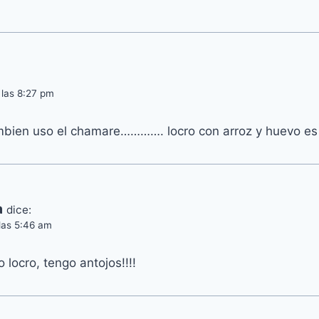
 las 8:27 pm
ien uso el chamare…………. locro con arroz y huevo es m
a
dice:
las 5:46 am
 locro, tengo antojos!!!!