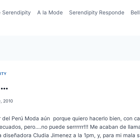
 Serendipity
A la Mode
Serendipity Responde
Bel
ITY
e…
0, 2010
r del Perú Moda aún porque quiero hacerlo bien, con ca
ecuados, pero….no puede serrrrrr!!! Me acaban de llama
la diseñadora Cludia Jimenez a la 1pm, y, para mi mala 