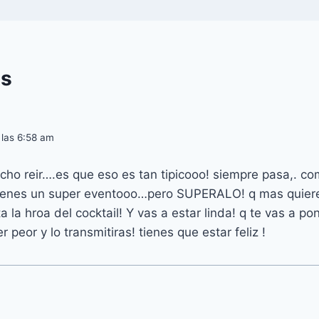
s
 las 6:58 am
cho reir….es que eso es tan tipicooo! siempre pasa,. co
tienes un super eventooo…pero SUPERALO! q mas quieres!
 la hroa del cocktail! Y vas a estar linda! q te vas a p
 peor y lo transmitiras! tienes que estar feliz !