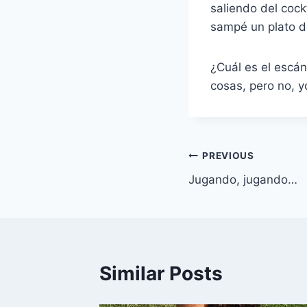
saliendo del coc
sampé un plato
¿Cuál es el escá
cosas, pero no, 
Navegación
PREVIOUS
Jugando, jugando…
de
entradas
Similar Posts