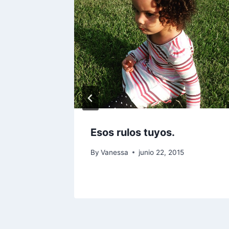
ana
10
Esos rulos tuyos.
By
Vanessa
junio 22, 2015