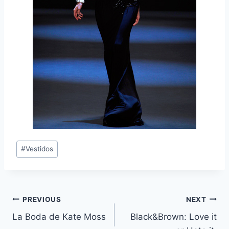
Post
#
Vestidos
Tags:
Navegación
PREVIOUS
NEXT
La Boda de Kate Moss
Black&Brown: Love it
de