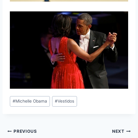
Post
#
Michelle Obama
#
Vestidos
Tags:
Navegación
PREVIOUS
NEXT