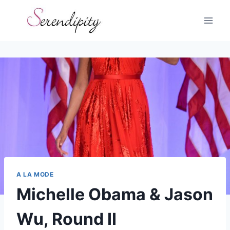
Skip
to
content
A LA MODE
Michelle Obama & Jason
Wu, Round II